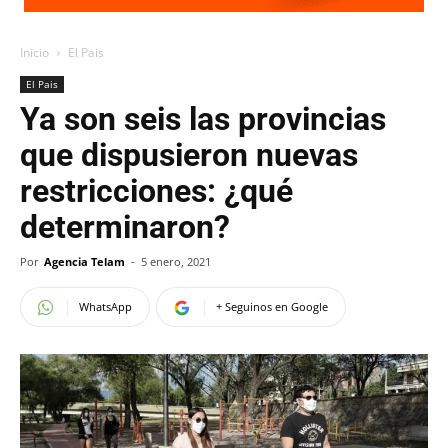
Inicio
El Pais
El Pais
Ya son seis las provincias
que dispusieron nuevas
restricciones: ¿qué
determinaron?
Por
Agencia Telam
-
5 enero, 2021
WhatsApp
+ Seguinos en Google