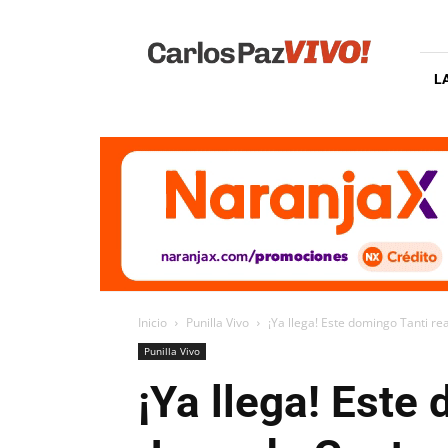
Carlos
Paz
Vivo
L
Inicio
Punilla Vivo
¡Ya llega! Este domingo Tanti re
Punilla Vivo
¡Ya llega! Este 