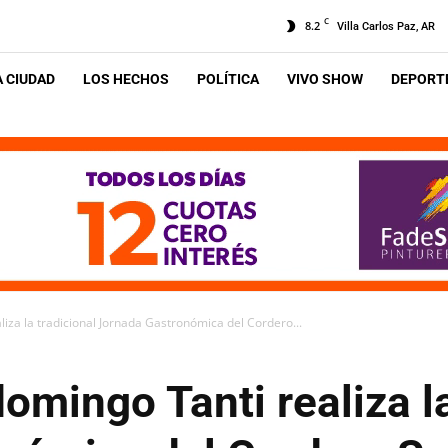
C
8.2
Villa Carlos Paz, AR
A CIUDAD
LOS HECHOS
POLÍTICA
VIVO SHOW
DEPORTE
aliza la tradicional Jornada Gastronómica del Cordero...
domingo Tanti realiza l