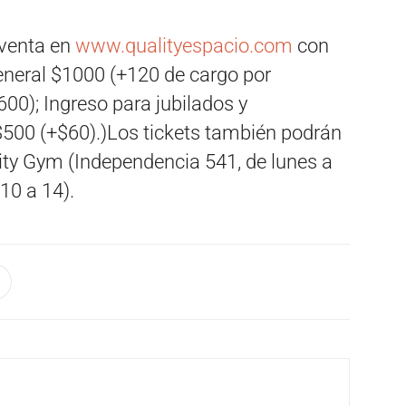
 venta en
www.qualityespacio.com
con
eneral $1000 (+120 de cargo por
600); Ingreso para jubilados y
$500 (+$60).)Los tickets también podrán
ality Gym (Independencia 541, de lunes a
10 a 14).