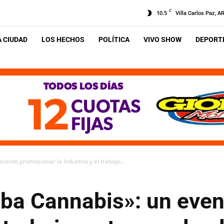
C
10.5
Villa Carlos Paz, A
A CIUDAD
LOS HECHOS
POLÍTICA
VIVO SHOW
DEPORTE
vento promocionar la industria y el trabajo...
oba Cannabis»: un eve