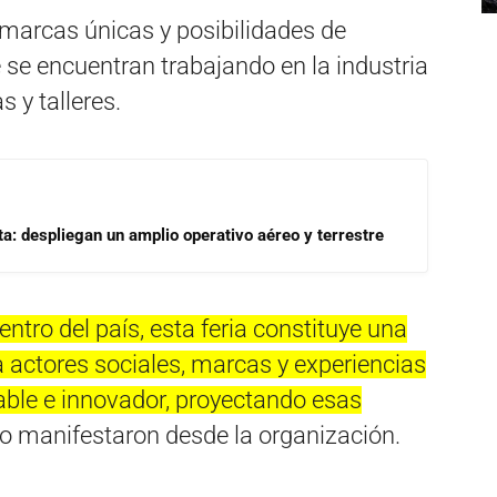
 marcas únicas y posibilidades de
se encuentran trabajando en la industria
s y talleres.
a: despliegan un amplio operativo aéreo y terrestre
centro del país, esta feria constituye una
 actores sociales, marcas y experiencias
able e innovador, proyectando esas
 lo manifestaron desde la organización.