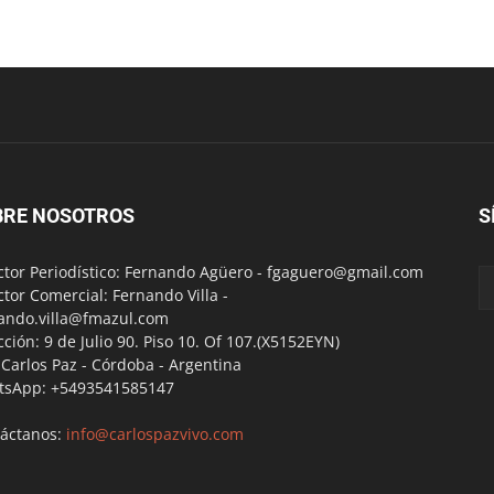
BRE NOSOTROS
S
ctor Periodístico: Fernando Agüero -
fgaguero@gmail.com
ctor Comercial: Fernando Villa -
ando.villa@fmazul.com
cción: 9 de Julio 90. Piso 10. Of 107.(X5152EYN)
a Carlos Paz - Córdoba - Argentina
tsApp: +5493541585147
áctanos:
info@carlospazvivo.com