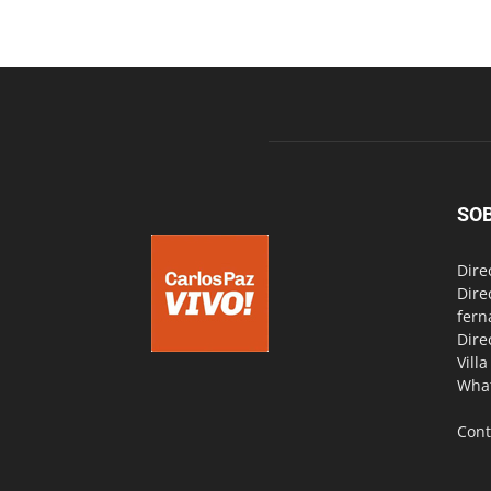
SO
Dire
Dire
fern
Dire
Vill
Wha
Cont