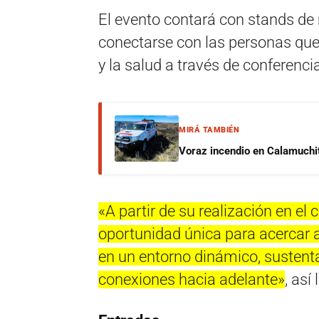
El evento contará con stands de
conectarse con las personas que 
y la salud a través de conferencia
MIRÁ TAMBIÉN
Voraz incendio en Calamuchit
«A partir de su realización en el 
oportunidad única para acercar a
en un entorno dinámico, sustent
conexiones hacia adelante»
, así