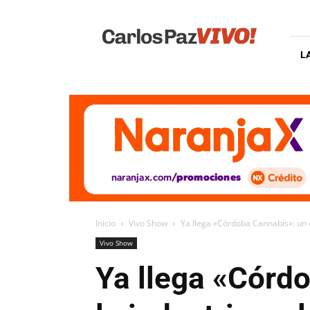
Carlos
Paz
Vivo
L
Inicio
Vivo Show
Ya llega «Córdoba Cannabis»: un e
Vivo Show
Ya llega «Córd