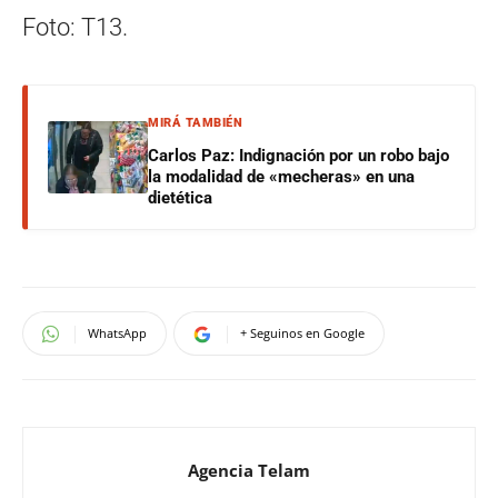
Foto: T13.
MIRÁ TAMBIÉN
Carlos Paz: Indignación por un robo bajo
la modalidad de «mecheras» en una
dietética
WhatsApp
+ Seguinos en Google
Agencia Telam