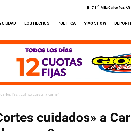
C
7.1
Villa Carlos Paz, AR
A CIUDAD
LOS HECHOS
POLÍTICA
VIVO SHOW
DEPORTE
 Carlos Paz: ¿cuánto cuesta la carne?
Cortes cuidados» a Car