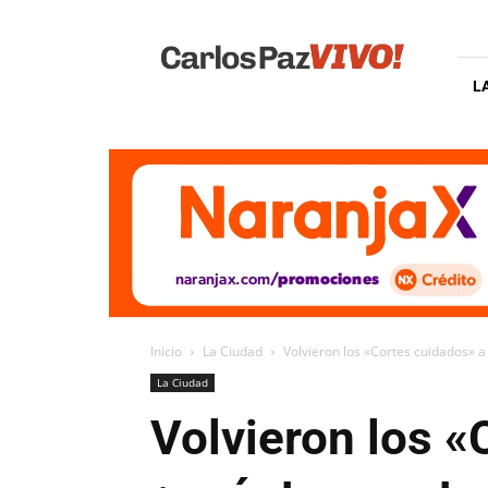
Carlos
Paz
Vivo
L
Inicio
La Ciudad
Volvieron los «Cortes cuidados» a
La Ciudad
Volvieron los «