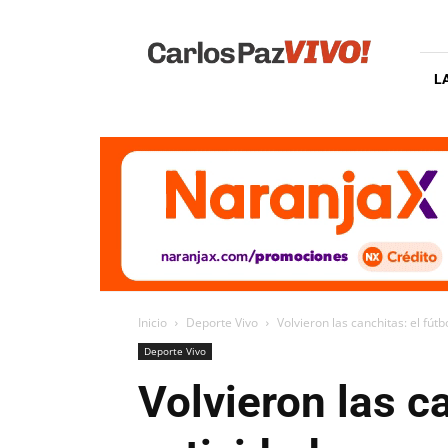
Carlos
Paz
Vivo
L
Inicio
Deporte Vivo
Volvieron las canchitas: el fútb
Deporte Vivo
Volvieron las ca