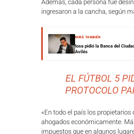
Además, cada persona fue desinfec
ingresaron a la cancha, según ma
MIRÁ TAMBIÉN
Iosa pidió la Banca del Ciuda
Avilés
EL FÚTBOL 5 PI
PROTOCOLO PA
«En todo el país los propietario
ahogados económicamente. Más al
impuestos que en algunos lugares