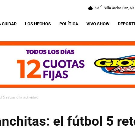
C
3.8
Villa Carlos Paz, AR
A CIUDAD
LOS HECHOS
POLÍTICA
VIVO SHOW
DEPORTE
ol 5 retomó la actividad
nchitas: el fútbol 5 re