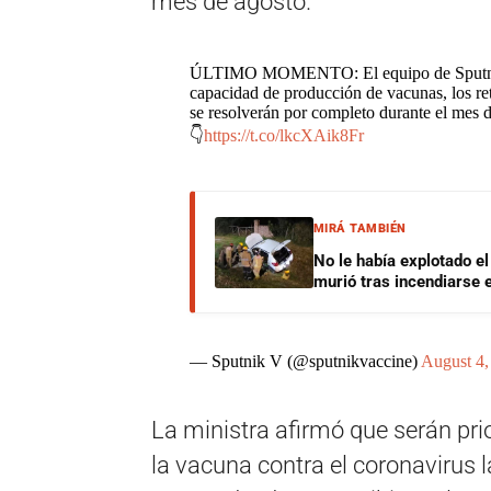
mes de agosto.
ÚLTIMO MOMENTO: El equipo de Sputnik 
capacidad de producción de vacunas, los re
se resolverán por completo durante el mes d
👇
https://t.co/lkcXAik8Fr
MIRÁ TAMBIÉN
No le había explotado el
murió tras incendiarse e
— Sputnik V (@sputnikvaccine)
August 4,
La ministra afirmó que serán pri
la vacuna contra el coronavirus