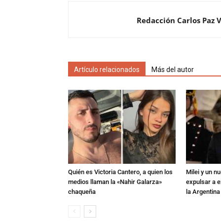
Redacción Carlos Paz 
Artículo relacionados
Más del autor
Quién es Victoria Cantero, a quien los
Milei y un 
medios llaman la «Nahir Galarza»
expulsar a e
chaqueña
la Argentina