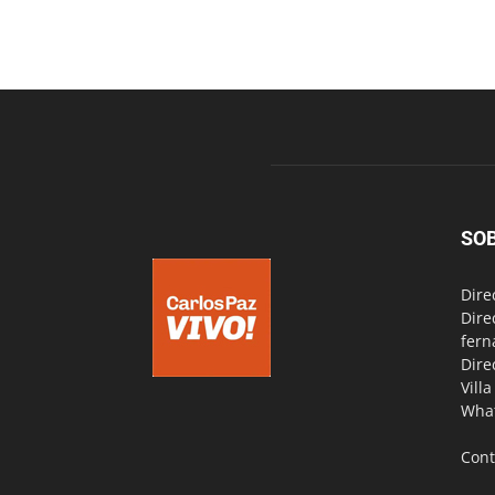
SO
Dire
Dire
fern
Dire
Vill
Wha
Cont