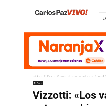
Carlos
Paz
Vivo
L
Inicio
El Pais
Vizzotti: «Los vacunados con Sputnik 
El Pais
Vizzotti: «Los 