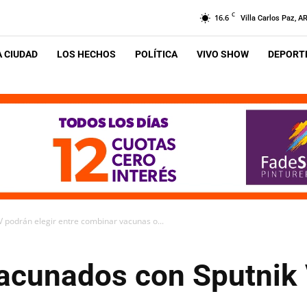
C
16.6
Villa Carlos Paz, A
A CIUDAD
LOS HECHOS
POLÍTICA
VIVO SHOW
DEPORTE
V podrán elegir entre combinar vacunas o...
vacunados con Sputnik 