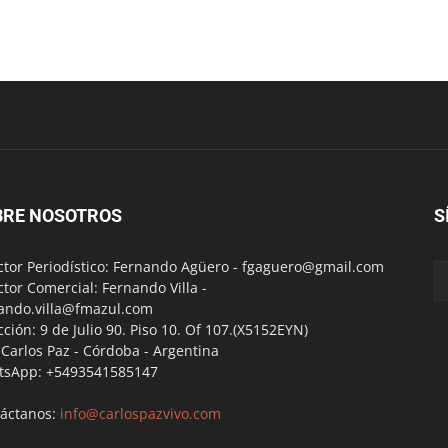
BRE NOSOTROS
S
ctor Periodístico: Fernando Agüero -
fgaguero@gmail.com
ctor Comercial: Fernando Villa -
ando.villa@fmazul.com
cción: 9 de Julio 90. Piso 10. Of 107.(X5152EYN)
a Carlos Paz - Córdoba - Argentina
tsApp: +5493541585147
áctanos:
info@carlospazvivo.com