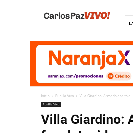
Carlos
Paz
Vivo
L
Inicio
Punilla Vivo
Villa Giardino: Armado asaltó a 
Punilla Vivo
Villa Giardino: