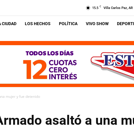
C
15.5
Villa Carlos Paz, AR
A CIUDAD
LOS HECHOS
POLÍTICA
VIVO SHOW
DEPORTE
una mujer y fue detenido
 Armado asaltó a una m