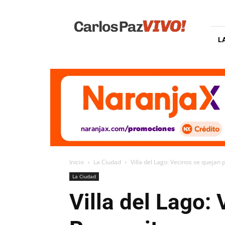
Carlos
Paz
Vivo
L
Inicio
La Ciudad
Villa del Lago: Vecinos se quejan 
La Ciudad
Villa del Lago: