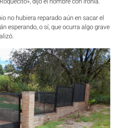
oquecito», dijo el hombre con ironía.
io no hubiera reparado aún en sacar el
án esperando, o sí, que ocurra algo grave
alizó.