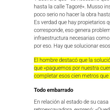
hasta la calle Tagoré». Musso ins
poco serio no hacer la obra hasta
Es verdad que hay propietarios q
corresponde, eso genera problem
infraestructura necesarias como
por eso. Hay que solucionar eso
El hombre destacó que la solució
que «paguemos por nuestra cuen
completar esos cien metros que f
Todo embarrado
En relación al estado de su casa
retroexcavadora, expresó: «Que