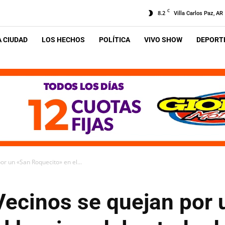
C
8.2
Villa Carlos Paz, AR
A CIUDAD
LOS HECHOS
POLÍTICA
VIVO SHOW
DEPORTE
por un «San Roquecito» en el...
 Vecinos se quejan por