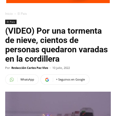
Inicio
El Pais
El Pais
(VIDEO) Por una tormenta
de nieve, cientos de
personas quedaron varadas
en la cordillera
Por
Redacción Carlos Paz Vivo
-
10 julio, 2022
WhatsApp
+ Seguinos en Google