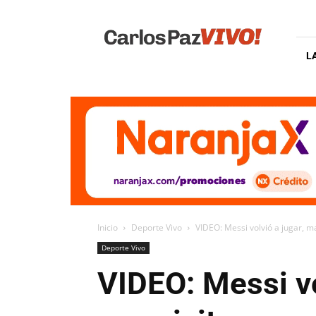
Carlos
Paz
Vivo
L
Inicio
Deporte Vivo
VIDEO: Messi volvió a jugar, mar
Deporte Vivo
VIDEO: Messi vo