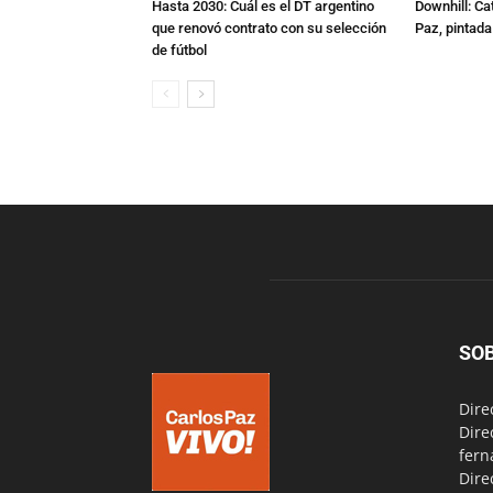
Hasta 2030: Cuál es el DT argentino
Downhill: Ca
que renovó contrato con su selección
Paz, pintad
de fútbol
SO
Dire
Dire
fern
Dire