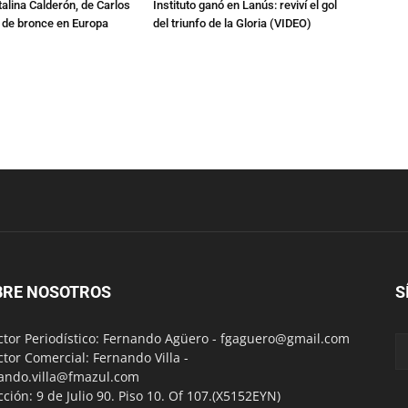
talina Calderón, de Carlos
Instituto ganó en Lanús: reviví el gol
a de bronce en Europa
del triunfo de la Gloria (VIDEO)
BRE NOSOTROS
S
ctor Periodístico: Fernando Agüero -
fgaguero@gmail.com
ctor Comercial: Fernando Villa -
ando.villa@fmazul.com
cción: 9 de Julio 90. Piso 10. Of 107.(X5152EYN)