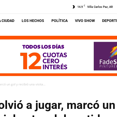
C
14.9
Villa Carlos Paz, AR
A CIUDAD
LOS HECHOS
POLÍTICA
VIVO SHOW
DEPORTE
có un gol y recibió una visita...
lvió a jugar, marcó un 