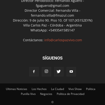
Director Periodístico: Fernando Agüero -
fgaguero@gmail.com
Director Comercial: Fernando Villa -
fernando.villa@fmazul.com
Dirección: 9 de Julio 90. Piso 10. Of 107.(X5152EYN)
Villa Carlos Paz - Córdoba - Argentina
WhatsApp: +5493541585147
Contáctanos:
info@carlospazvivo.com
SÍGUENOS
Ultimas Noticias
Los Hechos
La Ciudad
Vivo Show
Política
Punilla Vivo
Negocios
Política de Privacidad
©