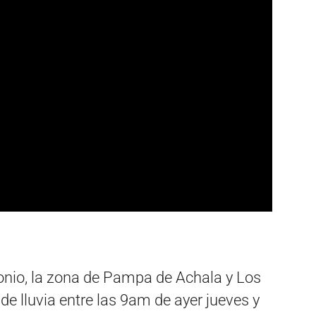
tonio, la zona de Pampa de Achala y Los
de lluvia entre las 9am de ayer jueves y