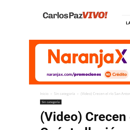
Carlos
Paz
Vivo
L
Inicio
Sin categoría
(Video) Crecen el río San Antoni
Sin categoría
(Video) Crecen 