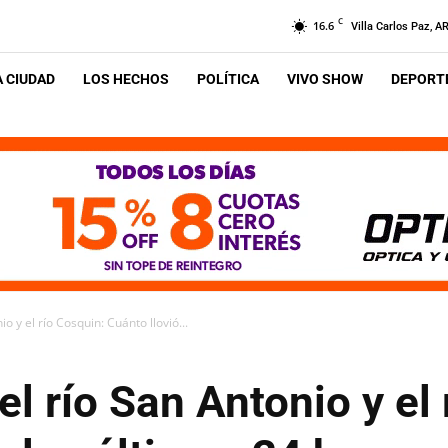
C
16.6
Villa Carlos Paz, A
A CIUDAD
LOS HECHOS
POLÍTICA
VIVO SHOW
DEPORTE
o y el río Cosquin: Cuánto llovió...
el río San Antonio y el