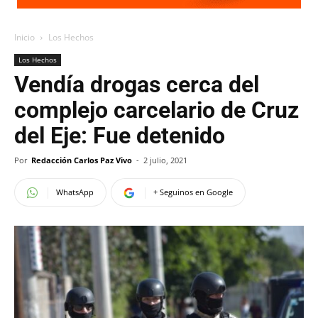
Inicio
Los Hechos
Los Hechos
Vendía drogas cerca del
complejo carcelario de Cruz
del Eje: Fue detenido
Por
Redacción Carlos Paz Vivo
-
2 julio, 2021
WhatsApp
+ Seguinos en Google