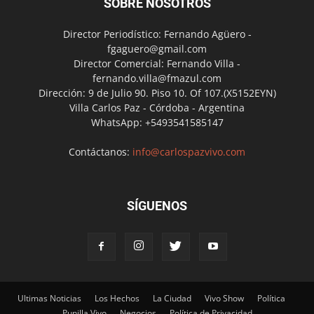
SOBRE NOSOTROS
Director Periodístico: Fernando Agüero -
fgaguero@gmail.com
Director Comercial: Fernando Villa -
fernando.villa@fmazul.com
Dirección: 9 de Julio 90. Piso 10. Of 107.(X5152EYN)
Villa Carlos Paz - Córdoba - Argentina
WhatsApp: +5493541585147
Contáctanos:
info@carlospazvivo.com
SÍGUENOS
Ultimas Noticias
Los Hechos
La Ciudad
Vivo Show
Política
Punilla Vivo
Negocios
Política de Privacidad