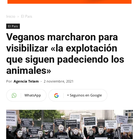
Inicio
El Pais
El Pais
Veganos marcharon para
visibilizar «la explotación
que siguen padeciendo los
animales»
Por
Agencia Telam
-
2 noviembre, 2021
WhatsApp
+ Seguinos en Google