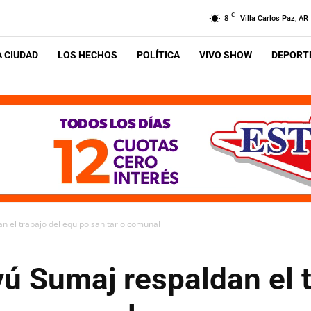
C
8
Villa Carlos Paz, AR
A CIUDAD
LOS HECHOS
POLÍTICA
VIVO SHOW
DEPORTE
 el trabajo del equipo sanitario comunal
ú Sumaj respaldan el t