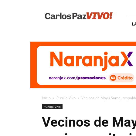
Carlos
Paz
Vivo
L
Inicio
Punilla Vivo
Vecinos de Mayú Sumaj respaldan
Punilla Vivo
Vecinos de May