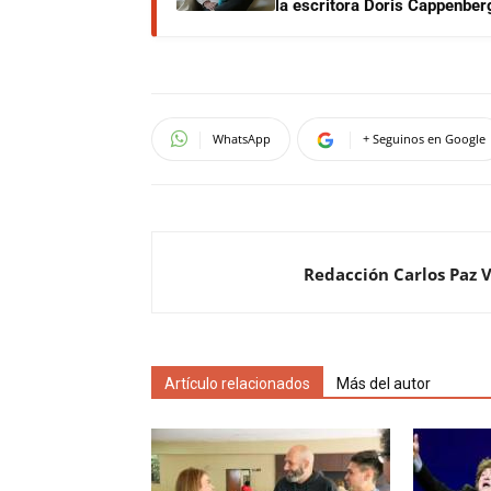
la escritora Doris Cappenber
WhatsApp
+ Seguinos en Google
Redacción Carlos Paz 
Artículo relacionados
Más del autor