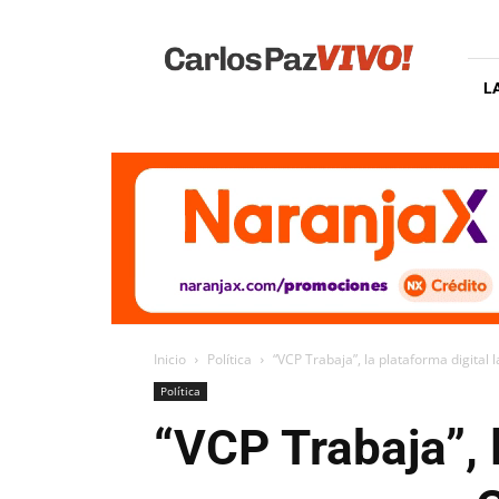
Carlos
Paz
Vivo
L
Inicio
Política
“VCP Trabaja”, la plataforma digital
Política
“VCP Trabaja”, 