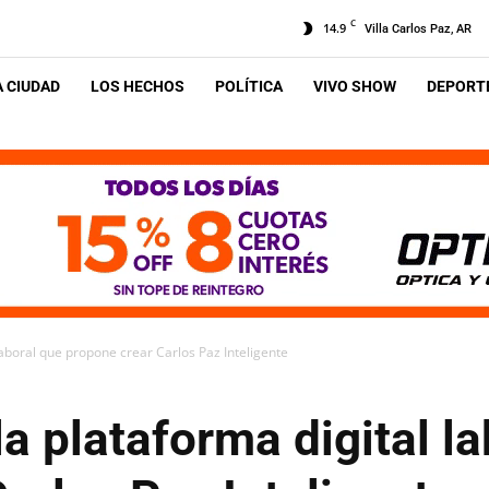
C
14.9
Villa Carlos Paz, AR
A CIUDAD
LOS HECHOS
POLÍTICA
VIVO SHOW
DEPORTE
 laboral que propone crear Carlos Paz Inteligente
la plataforma digital l