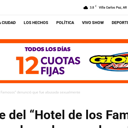
C
3.8
Villa Carlos Paz, AR
A CIUDAD
LOS HECHOS
POLÍTICA
VIVO SHOW
DEPORTE
los Famosos” denunció que fue abusada sexualmente
e del “Hotel de los Fa