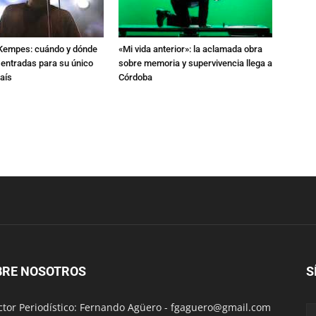
l Kempes: cuándo y dónde
«Mi vida anterior»: la aclamada obra
 entradas para su único
sobre memoria y supervivencia llega a
aís
Córdoba
BRE NOSOTROS
S
ctor Periodístico: Fernando Agüero -
fgaguero@gmail.com