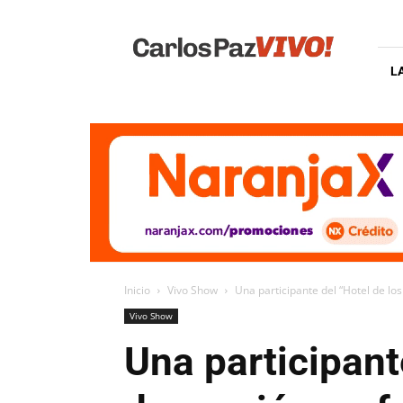
Carlos
Paz
Vivo
L
Inicio
Vivo Show
Una participante del “Hotel de 
Vivo Show
Una participant