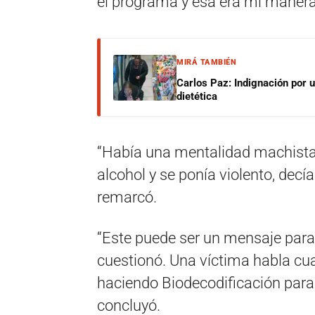
el programa y esa era mi manera
MIRÁ TAMBIÉN
Carlos Paz: Indignación por 
dietética
“Había una mentalidad machista
alcohol y se ponía violento, dec
remarcó.
“Este puede ser un mensaje para
cuestionó. Una víctima habla cu
haciendo Biodecodificación para p
concluyó.