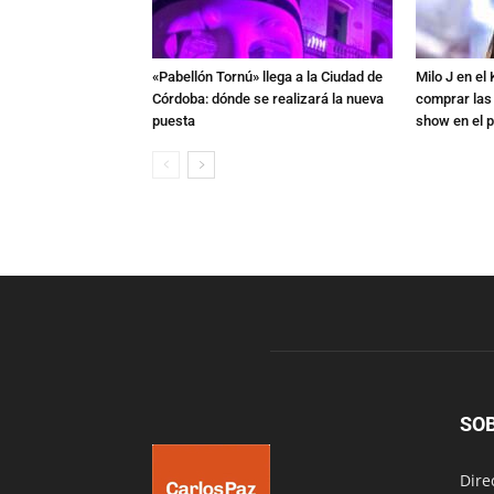
«Pabellón Tornú» llega a la Ciudad de
Milo J en e
Córdoba: dónde se realizará la nueva
comprar las
puesta
show en el p
SO
Dire