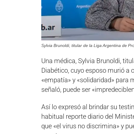
Sylvia Brunoldi, titular de la Liga Argentina de Pr
Una médica, Sylvia Brunoldi, titu
Diabético, cuyo esposo murió a c
«empatía» y «solidaridad» para m
señaló, puede ser «impredeciblem
Así lo expresó al brindar su tes
habitual reporte diario del Minis
que «el virus no discrimina» y pu