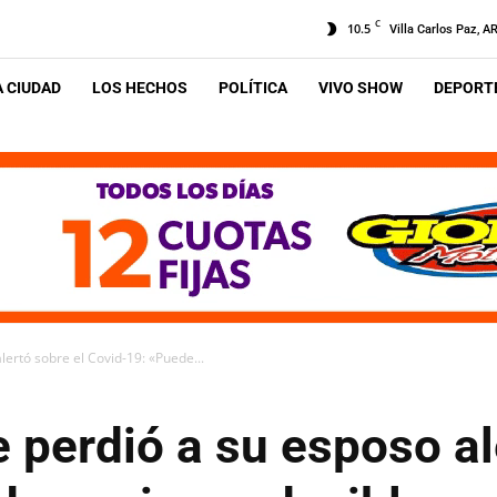
C
10.5
Villa Carlos Paz, A
A CIUDAD
LOS HECHOS
POLÍTICA
VIVO SHOW
DEPORTE
ertó sobre el Covid-19: «Puede...
perdió a su esposo al