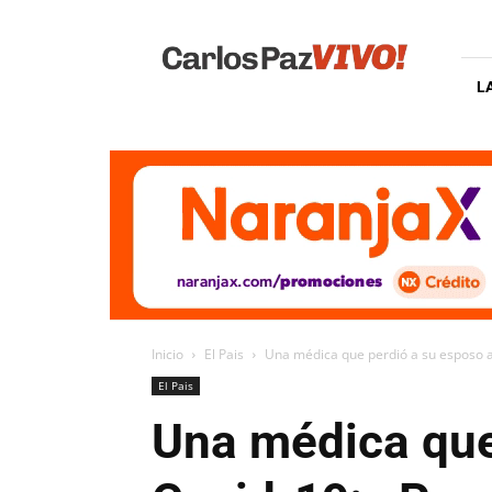
Carlos
Paz
Vivo
L
Inicio
El Pais
Una médica que perdió a su esposo al
El Pais
Una médica que 