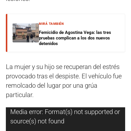
MIRÁ TAMBIÉN
Femicidio de Agostina Vega: las tres
pruebas complican a los dos nuevos
detenidos
La mujer y su hijo se recuperan del estrés
provocado tras el despiste. El vehículo fue
remolcado del lugar por una grúa
particular.
Reproductor
Media error: Format(s) not supported or
de
source(s) not found
vídeo