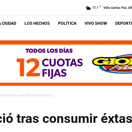
C
17.1
Villa Carlos Paz, A
A CIUDAD
LOS HECHOS
POLÍTICA
VIVO SHOW
DEPORTE
 éxtasis en una fiesta electrónica
ció tras consumir éxtas