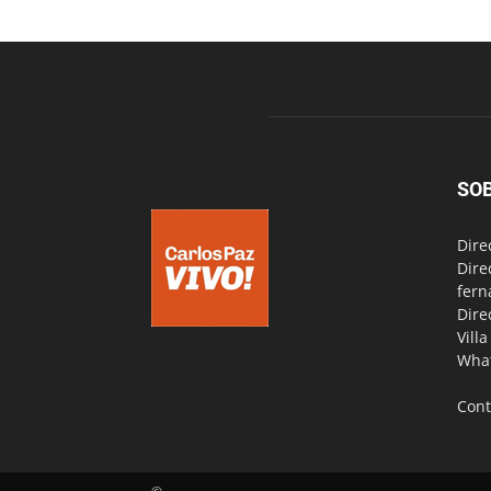
SO
Dire
Dire
fern
Dire
Vill
Wha
Cont