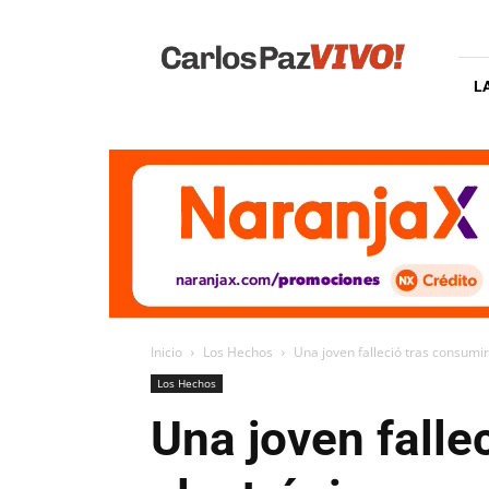
Carlos
Paz
Vivo
L
Inicio
Los Hechos
Una joven falleció tras consumir
Los Hechos
Una joven falle