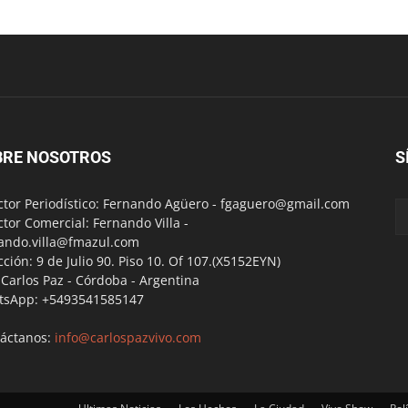
BRE NOSOTROS
S
ctor Periodístico: Fernando Agüero -
fgaguero@gmail.com
ctor Comercial: Fernando Villa -
ando.villa@fmazul.com
cción: 9 de Julio 90. Piso 10. Of 107.(X5152EYN)
a Carlos Paz - Córdoba - Argentina
tsApp: +5493541585147
áctanos:
info@carlospazvivo.com