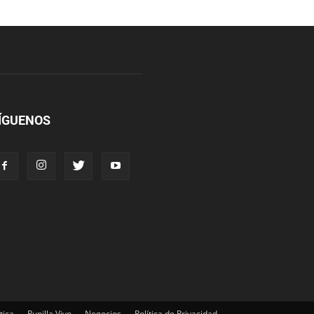
ÍGUENOS
tica
Punilla Vivo
Negocios
Política de Privacidad