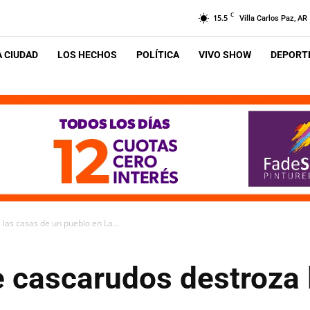
C
15.5
Villa Carlos Paz, AR
A CIUDAD
LOS HECHOS
POLÍTICA
VIVO SHOW
DEPORTE
las casas de un pueblo en La...
e cascarudos destroza 