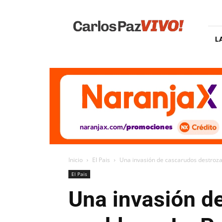
Carlos
Paz
Vivo
L
Inicio
El Pais
Una invasión de cascarudos destroza 
El Pais
Una invasión d