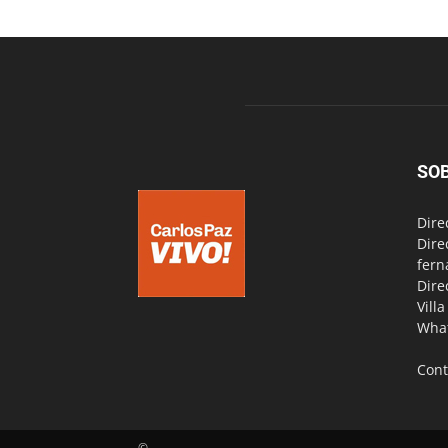
SO
Dire
Dire
fern
Dire
Vill
Wha
Cont
©