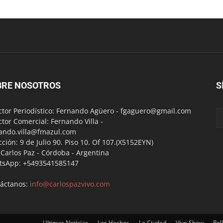
BRE NOSOTROS
S
ctor Periodístico: Fernando Agüero -
fgaguero@gmail.com
ctor Comercial: Fernando Villa -
ando.villa@fmazul.com
cción: 9 de Julio 90. Piso 10. Of 107.(X5152EYN)
a Carlos Paz - Córdoba - Argentina
tsApp: +5493541585147
áctanos:
info@carlospazvivo.com
Ultimas Noticias
Los Hechos
La Ciudad
Vivo Show
Polí