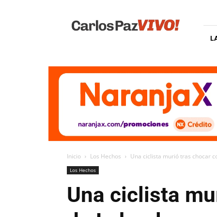
Carlos
Paz
Vivo
L
Inicio
Los Hechos
Una ciclista murió tras chocar 
Los Hechos
Una ciclista mu