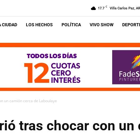
C
17.7
Villa Carlos Paz, A
A CIUDAD
LOS HECHOS
POLÍTICA
VIVO SHOW
DEPORTE
con un camión cerca de Laboulaye
rió tras chocar con un