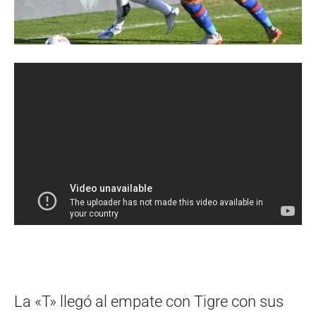
La «T» llegó al empate con Tigre con sus