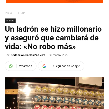
Inicio
El Pais
El Pais
Un ladrón se hizo millonario
y aseguró que cambiará de
vida: «No robo más»
Por
Redacción Carlos Paz Vivo
-
30 marzo, 2022
WhatsApp
+ Seguinos en Google