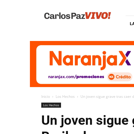
Carlos
Paz
Vivo
L
Inicio
Los Hechos
Un joven sigue grave tras caer 
Los Hechos
Un joven sigue 