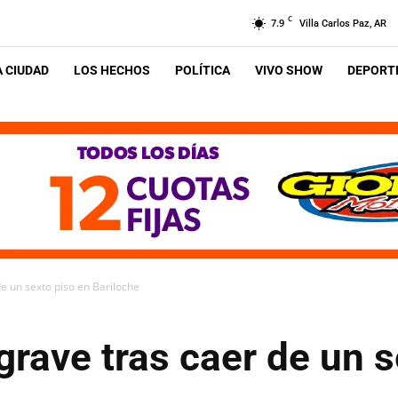
C
7.9
Villa Carlos Paz, AR
A CIUDAD
LOS HECHOS
POLÍTICA
VIVO SHOW
DEPORTE
de un sexto piso en Bariloche
grave tras caer de un s