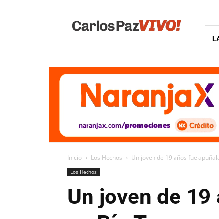
Carlos
Paz
Vivo
L
Inicio
Los Hechos
Un joven de 19 años fue apuñala
Los Hechos
Un joven de 19