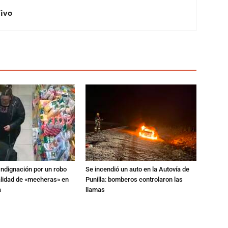
Vivo
Indignación por un robo
Se incendió un auto en la Autovía de
alidad de «mecheras» en
Punilla: bomberos controlaron las
a
llamas