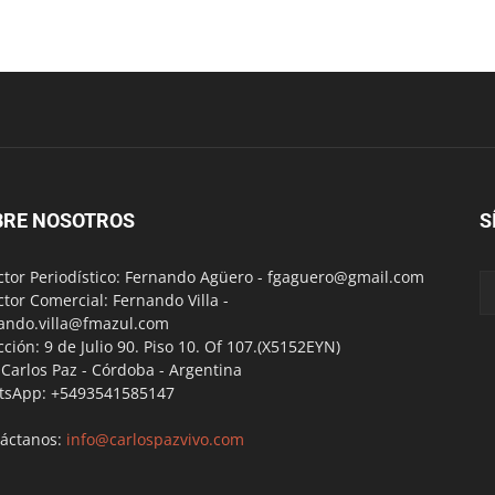
BRE NOSOTROS
S
ctor Periodístico: Fernando Agüero -
fgaguero@gmail.com
ctor Comercial: Fernando Villa -
ando.villa@fmazul.com
cción: 9 de Julio 90. Piso 10. Of 107.(X5152EYN)
a Carlos Paz - Córdoba - Argentina
tsApp: +5493541585147
áctanos:
info@carlospazvivo.com