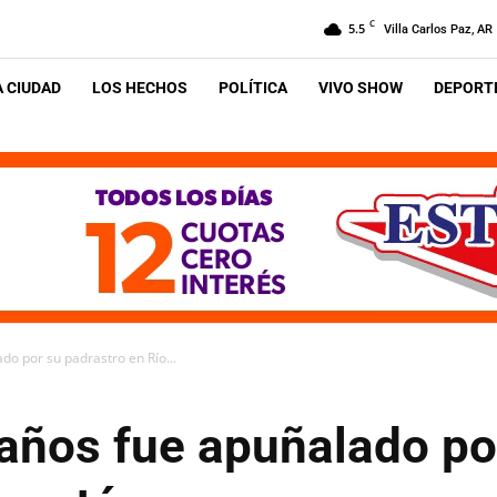
C
5.5
Villa Carlos Paz, AR
A CIUDAD
LOS HECHOS
POLÍTICA
VIVO SHOW
DEPORTE
do por su padrastro en Río...
 años fue apuñalado po