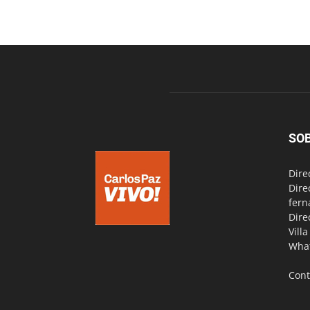
SO
Dire
Dire
fern
Dire
Vill
Wha
Cont