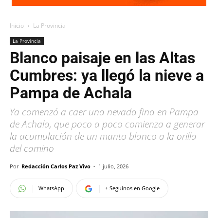
Inicio
La Provincia
La Provincia
Blanco paisaje en las Altas
Cumbres: ya llegó la nieve a
Pampa de Achala
Ya comenzó a caer una nevada fina en Pampa
de Achala, que poco a poco comienza a generar
la acumulación de un manto blanco a la orilla
del camino
Por
Redacción Carlos Paz Vivo
-
1 julio, 2026
WhatsApp
+ Seguinos en Google