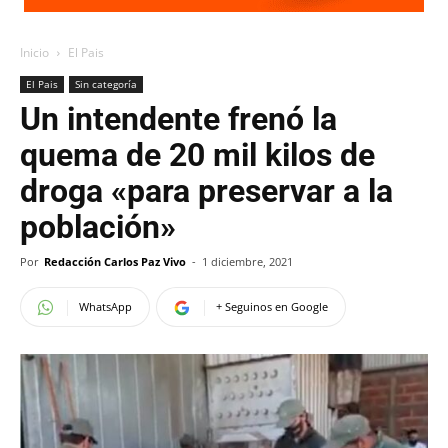
Inicio
El Pais
El Pais
Sin categoría
Un intendente frenó la
quema de 20 mil kilos de
droga «para preservar a la
población»
Por
Redacción Carlos Paz Vivo
-
1 diciembre, 2021
WhatsApp
+ Seguinos en Google