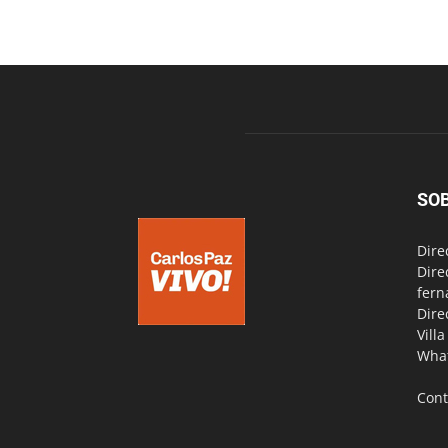
SO
Dire
Dire
fern
Dire
Vill
Wha
Cont