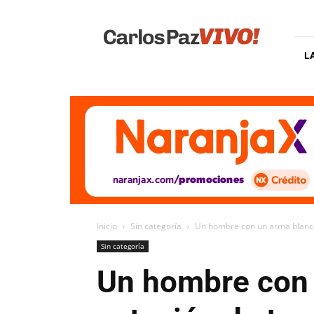
Carlos
Paz
Vivo
L
Inicio
Sin categoría
Un hombre con un arma blanca 
Sin categoría
Un hombre con 