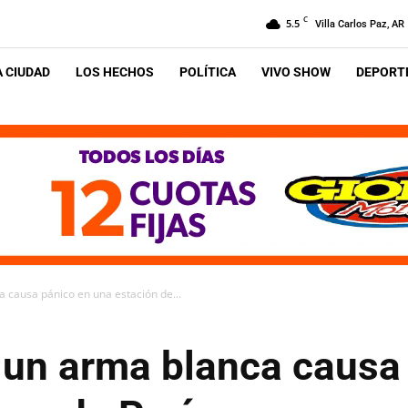
C
5.5
Villa Carlos Paz, AR
A CIUDAD
LOS HECHOS
POLÍTICA
VIVO SHOW
DEPORTE
causa pánico en una estación de...
un arma blanca causa