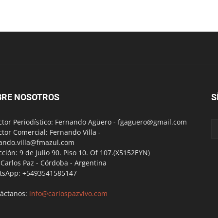
BRE NOSOTROS
S
ctor Periodístico: Fernando Agüero -
fgaguero@gmail.com
ctor Comercial: Fernando Villa -
ando.villa@fmazul.com
cción: 9 de Julio 90. Piso 10. Of 107.(X5152EYN)
a Carlos Paz - Córdoba - Argentina
tsApp: +5493541585147
áctanos:
info@carlospazvivo.com