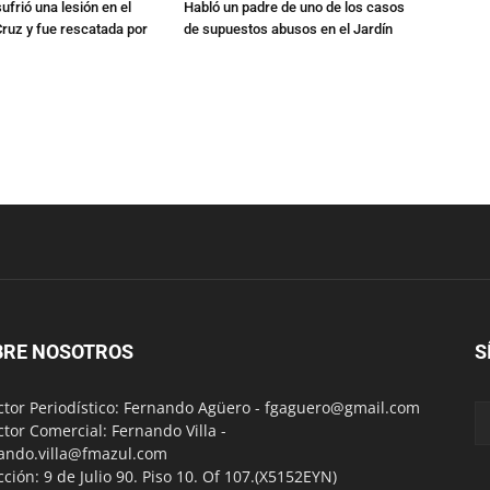
ufrió una lesión en el
Habló un padre de uno de los casos
Cruz y fue rescatada por
de supuestos abusos en el Jardín
BRE NOSOTROS
S
ctor Periodístico: Fernando Agüero -
fgaguero@gmail.com
ctor Comercial: Fernando Villa -
ando.villa@fmazul.com
cción: 9 de Julio 90. Piso 10. Of 107.(X5152EYN)