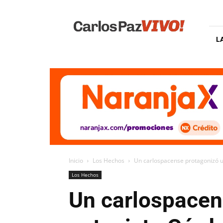
Carlos
Paz
Vivo
L
Inicio
Los Hechos
Un carlospacense protagonizó u
Los Hechos
Un carlospacen