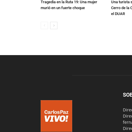
Tragedia en la Ruta 19: Una mujer
Una turista s
murió en un fuerte choque
Cerro de la 
el DUAR
SO
Dire
Dire
fern
Dire