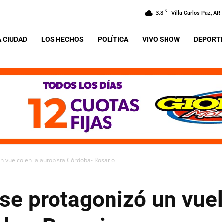
C
3.8
Villa Carlos Paz, AR
A CIUDAD
LOS HECHOS
POLÍTICA
VIVO SHOW
DEPORTE
n vuelco en la autopista Córdoba- Rosario
se protagonizó un vuel