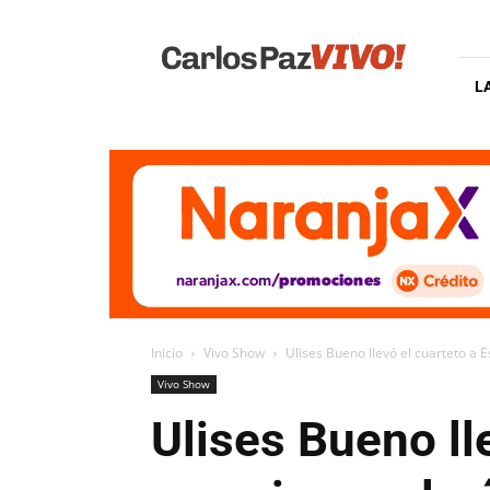
Carlos
Paz
Vivo
L
Inicio
Vivo Show
Ulises Bueno llevó el cuarteto a 
Vivo Show
Ulises Bueno ll