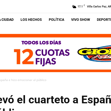
C
17.1
Villa Carlos Paz, A
A CIUDAD
LOS HECHOS
POLÍTICA
VIVO SHOW
DEPORTE
España e hizo emocionar al público
evó el cuarteto a Españ