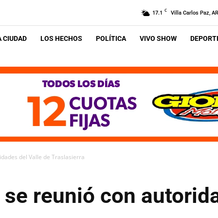
C
17.1
Villa Carlos Paz, A
A CIUDAD
LOS HECHOS
POLÍTICA
VIVO SHOW
DEPORTE
idades del Valle de Traslasierra
 se reunió con autorid