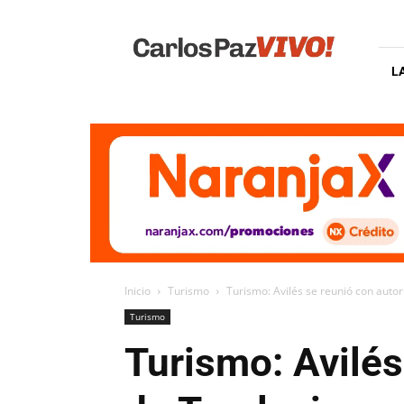
Carlos
Paz
Vivo
L
Inicio
Turismo
Turismo: Avilés se reunió con autor
Turismo
Turismo: Avilés