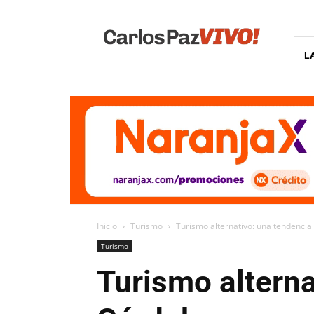
Carlos
Paz
Vivo
L
Inicio
Turismo
Turismo alternativo: una tendenci
Turismo
Turismo alterna