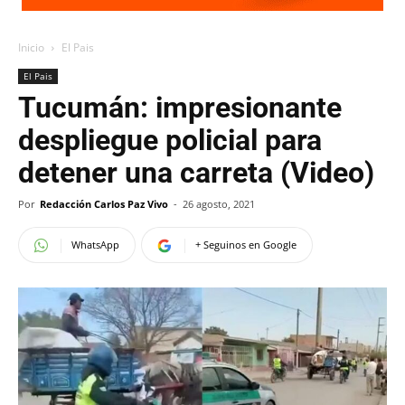
Inicio
El Pais
El Pais
Tucumán: impresionante
despliegue policial para
detener una carreta (Video)
Por
Redacción Carlos Paz Vivo
-
26 agosto, 2021
WhatsApp
+ Seguinos en Google