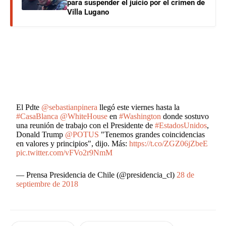
para suspender el juicio por el crimen de
Villa Lugano
El Pdte
@sebastianpinera
llegó este viernes hasta la
#CasaBlanca
@WhiteHouse
en
#Washington
donde sostuvo
una reunión de trabajo con el Presidente de
#EstadosUnidos
,
Donald Trump
@POTUS
"Tenemos grandes coincidencias
en valores y principios", dijo. Más:
https://t.co/ZGZ06jZbeE
pic.twitter.com/vFVo2r9NmM
— Prensa Presidencia de Chile (@presidencia_cl)
28 de
septiembre de 2018