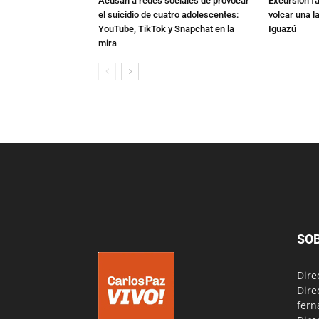
Acusan a redes sociales de provocar
Excursión fat
el suicidio de cuatro adolescentes:
volcar una l
YouTube, TikTok y Snapchat en la
Iguazú
mira
SO
Dire
Dire
fern