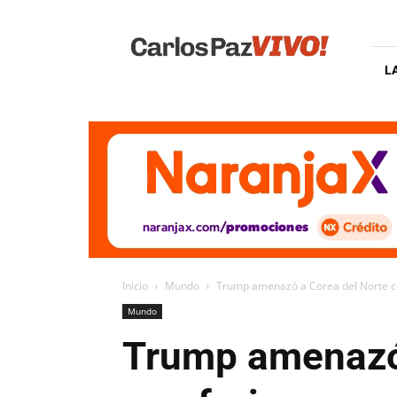
Carlos
Paz
Vivo
L
Inicio
Mundo
Trump amenazó a Corea del Norte con
Mundo
Trump amenazó 