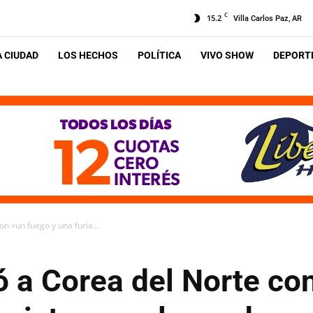
C
15.2
Villa Carlos Paz, AR
A CIUDAD
LOS HECHOS
POLÍTICA
VIVO SHOW
DEPORTE
 «un fuego y una furia...
a Corea del Norte con