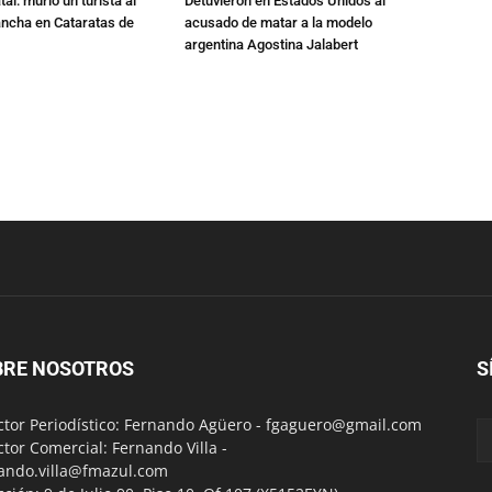
al: murió un turista al
Detuvieron en Estados Unidos al
ancha en Cataratas de
acusado de matar a la modelo
argentina Agostina Jalabert
BRE NOSOTROS
S
ctor Periodístico: Fernando Agüero -
fgaguero@gmail.com
ctor Comercial: Fernando Villa -
ando.villa@fmazul.com