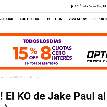
C
8.2
Villa Carlos Paz, AR
A CIUDAD
LOS HECHOS
POLÍTICA
VIVO SHOW
DEPORTE
Paul al ex NBA Nate Robinson...
! El KO de Jake Paul a