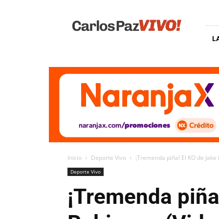
Carlos
Paz
Vivo
L
Inicio
Deporte Vivo
¡Tremenda piña! El KO de Jake 
Deporte Vivo
¡Tremenda piña