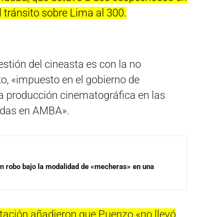
l tránsito sobre Lima al 300.
estión del cineasta es con la no
o, «impuesto en el gobierno de
la producción cinematográfica en las
adas en AMBA».
un robo bajo la modalidad de «mecheras» en una
tación añadieron que Puenzo «no llevó