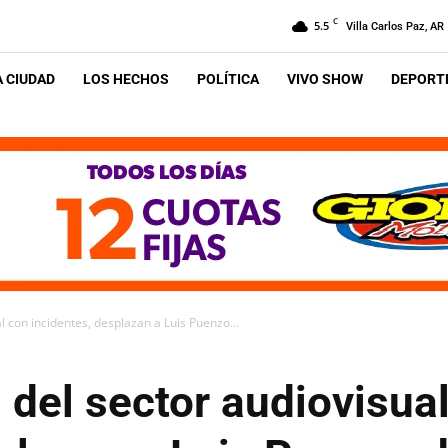
C
5.5
Villa Carlos Paz, AR
A CIUDAD
LOS HECHOS
POLÍTICA
VIVO SHOW
DEPORTE
l con incidentes, desplazan a Luis Puenzo...
a del sector audiovisua