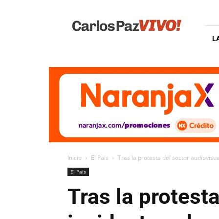
Carlos
Paz
Vivo
L
Inicio
El Pais
Tras la protesta del sector audiovisua
El Pais
Tras la protest