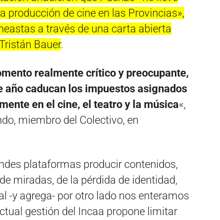
a producción de cine en las Provincias»,
neastas a través de una carta abierta
 Tristán Bauer
.
omento realmente crítico y preocupante,
te año caducan los impuestos asignados
mente en el cine, el teatro y la música
«,
ndo, miembro del Colectivo, en
andes plataformas producir contenidos,
e miradas, de la pérdida de identidad,
al -y agrega- por otro lado nos enteramos
ctual gestión del Incaa propone limitar