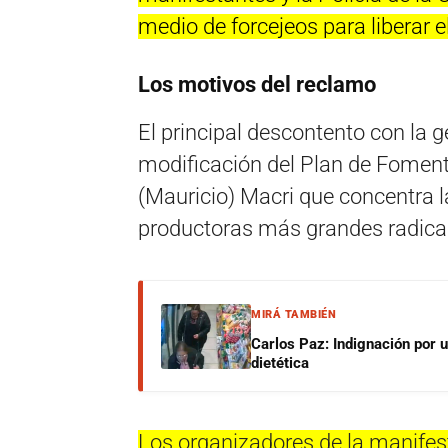
medio de forcejeos para liberar e
Los motivos del reclamo
El principal descontento con la g
modificación del Plan de Foment
(Mauricio) Macri que concentra 
productoras más grandes radic
MIRÁ TAMBIÉN
Carlos Paz: Indignación por 
dietética
Los organizadores de la manifes