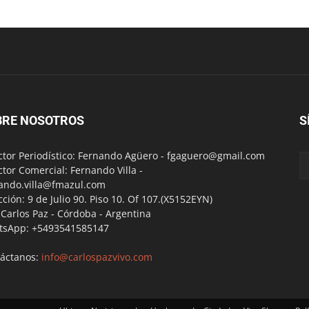
BRE NOSOTROS
S
ctor Periodístico: Fernando Agüero -
fgaguero@gmail.com
ctor Comercial: Fernando Villa -
ando.villa@fmazul.com
cción: 9 de Julio 90. Piso 10. Of 107.(X5152EYN)
a Carlos Paz - Córdoba - Argentina
tsApp: +5493541585147
áctanos:
info@carlospazvivo.com