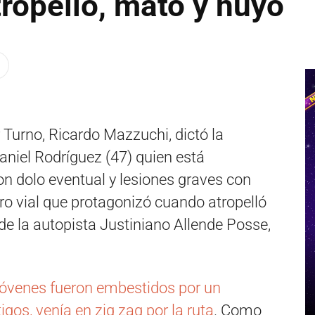
ropelló, mató y huyó
r Turno, Ricardo Mazzuchi, dictó la
aniel Rodríguez (47) quien está
n dolo eventual y lesiones graves con
tro vial que protagonizó cuando atropelló
de la autopista Justiniano Allende Posse,
jóvenes fueron embestidos por un
igos, venía en zig zag por la ruta
. Como