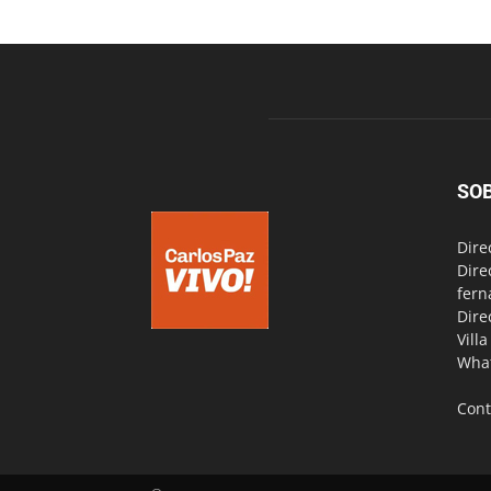
SO
Dire
Dire
fern
Dire
Vill
Wha
Cont