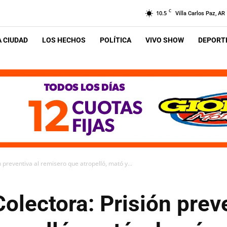
C
10.5
Villa Carlos Paz, AR
A CIUDAD
LOS HECHOS
POLÍTICA
VIVO SHOW
DEPORTE
n preventiva al remisero que atropelló, mató y...
Colectora: Prisión prev