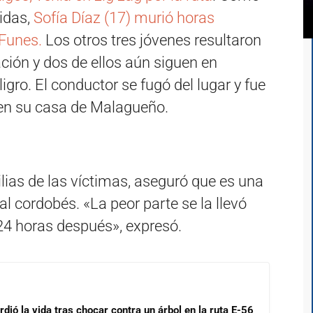
idas,
Sofía Díaz (17) murió horas
Funes.
Los otros tres jóvenes resultaron
ación y dos de ellos aún siguen en
gro. El conductor se fugó del lugar y fue
 en su casa de Malagueño.
lias de las víctimas, aseguró que es una
al cordobés. «La peor parte se la llevó
24 horas después», expresó.
dió la vida tras chocar contra un árbol en la ruta E-56