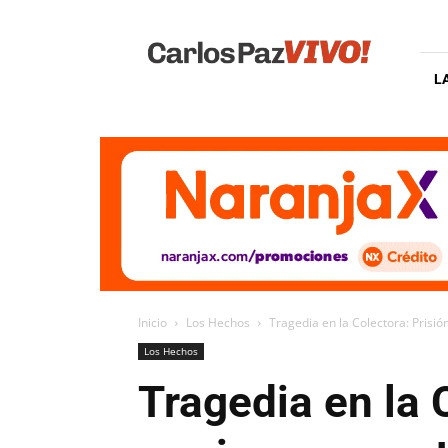
Carlos
Paz
Vivo
L
Inicio
Los Hechos
Tragedia en la Colectora: Prisió
Los Hechos
Tragedia en la 