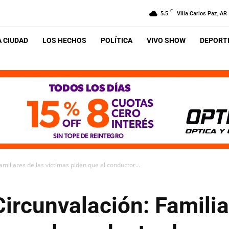
C
5.5
Villa Carlos Paz, AR
A CIUDAD
LOS HECHOS
POLÍTICA
VIVO SHOW
DEPORTE
amiliares de las víctimas piden que el conductor...
Circunvalación: Familia