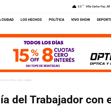
C
5.5
Villa Carlos Paz, AR
A CIUDAD
LOS HECHOS
POLÍTICA
VIVO SHOW
DEPORTE
con el oficio más noble
Día del Trabajador con 