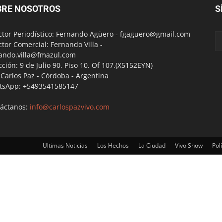
BRE NOSOTROS
S
ctor Periodístico: Fernando Agüero -
fgaguero@gmail.com
ctor Comercial: Fernando Villa -
ando.villa@fmazul.com
cción: 9 de Julio 90. Piso 10. Of 107.(X5152EYN)
a Carlos Paz - Córdoba - Argentina
tsApp: +5493541585147
áctanos:
info@carlospazvivo.com
Ultimas Noticias
Los Hechos
La Ciudad
Vivo Show
Polí