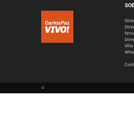
SO
Dire
Dire
fern
Dire
Vill
Wha
Cont
©