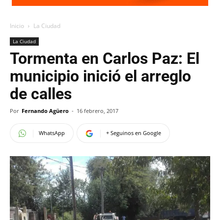
Inicio
La Ciudad
La Ciudad
Tormenta en Carlos Paz: El
municipio inició el arreglo
de calles
Por
Fernando Agüero
-
16 febrero, 2017
WhatsApp
+ Seguinos en Google