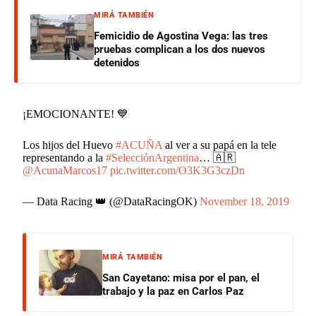
MIRÁ TAMBIÉN
Femicidio de Agostina Vega: las tres
pruebas complican a los dos nuevos
detenidos
¡EMOCIONANTE! 💙
Los hijos del Huevo
#ACUÑA
al ver a su papá en la tele
representando a la
#SelecciónArgentina
… 🇦🇷
@AcunaMarcos17
pic.twitter.com/O3K3G3czDn
— Data Racing 👑 (@DataRacingOK)
November 18, 2019
MIRÁ TAMBIÉN
San Cayetano: misa por el pan, el
trabajo y la paz en Carlos Paz