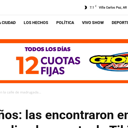
C
7.1
Villa Carlos Paz, AR
A CIUDAD
LOS HECHOS
POLÍTICA
VIVO SHOW
DEPORTE
n la calle de madrugada...
ños: las encontraron en