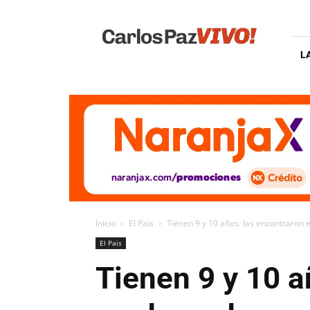
Carlos
Paz
Vivo
L
Inicio
El Pais
Tienen 9 y 10 años: las encontraron e
El Pais
Tienen 9 y 10 a