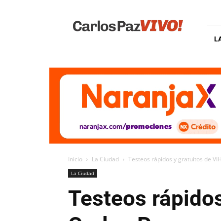
Carlos
Paz
Vivo
L
Inicio
La Ciudad
Testeos rápidos y gratuitos de VI
La Ciudad
Testeos rápidos