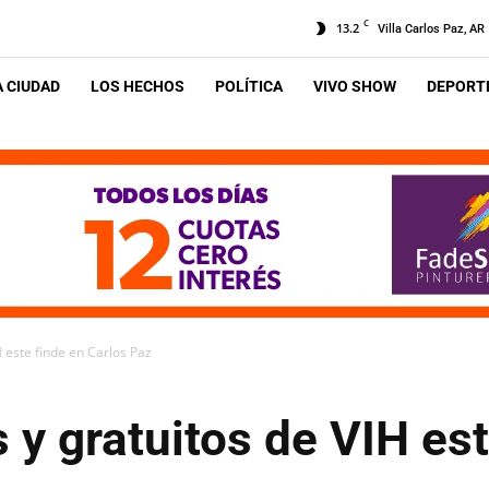
C
13.2
Villa Carlos Paz, AR
A CIUDAD
LOS HECHOS
POLÍTICA
VIVO SHOW
DEPORTE
H este finde en Carlos Paz
 y gratuitos de VIH est