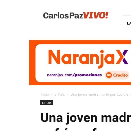
Carlos
Paz
Vivo
L
Inicio
El Pais
Una joven madre murió por Covid en 
El Pais
Una joven madr