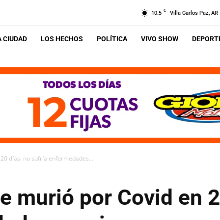
C
10.5
Villa Carlos Paz, AR
A CIUDAD
LOS HECHOS
POLÍTICA
VIVO SHOW
DEPORTE
20 días: no sufría enfermedades...
e murió por Covid en 2