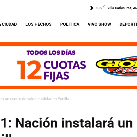
C
10.5
Villa Carlos Paz, A
A CIUDAD
LOS HECHOS
POLÍTICA
VIVO SHOW
DEPORTE
á un centro de salud modular en Punilla
: Nación instalará un 