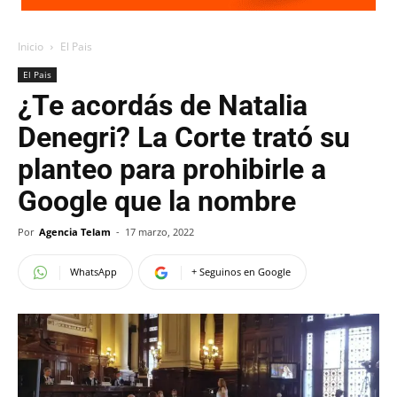
Inicio
El Pais
El Pais
¿Te acordás de Natalia
Denegri? La Corte trató su
planteo para prohibirle a
Google que la nombre
Por
Agencia Telam
-
17 marzo, 2022
WhatsApp
+ Seguinos en Google