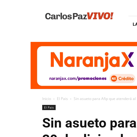
Carlos
Paz
Vivo
L
Inicio
El Pais
Sin asueto para Afip que atenderá al p
El Pais
Sin asueto para