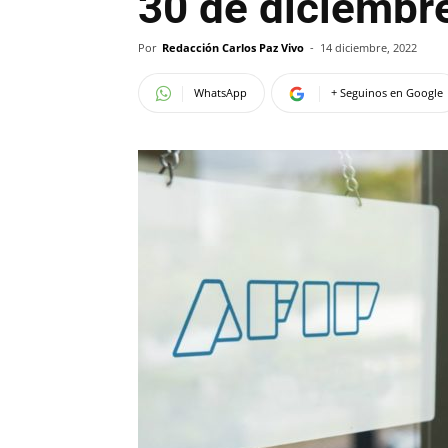
30 de diciembr
Por
Redacción Carlos Paz Vivo
-
14 diciembre, 2022
WhatsApp
+ Seguinos en Google