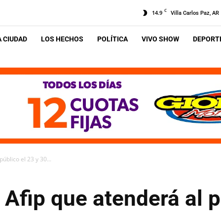
C
14.9
Villa Carlos Paz, AR
A CIUDAD
LOS HECHOS
POLÍTICA
VIVO SHOW
DEPORTE
úblico el 23 y 30...
 Afip que atenderá al p